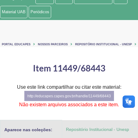
Ministério de Minas e Energia
Material UAB
Periódicos
Ministério da Ciência, Tecnologia, Inovações e Comunicações
Ministério do Meio Ambiente
PORTAL EDUCAPES
NOSSOS PARCEIROS
REPOSITÓRIO INSTITUCIONAL - UNESP
Ministério do Turismo
Ministério do Desenvolvimento Regional
Item 11449/68443
Controladoria-Geral da União
Use este link compartilhar ou citar este material:
Ministério da Mulher, da Família e dos Direitos Humanos
http://educapes.capes.gov.br/handle/11449/68443
Secretaria-Geral
Não existem arquivos associados a este item.
Secretaria de Governo
Repositório Institucional - Unesp
Aparece nas coleções:
Gabinete de Segurança Institucional