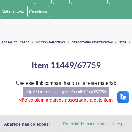
Ministério de Minas e Energia
Material UAB
Periódicos
Ministério da Ciência, Tecnologia, Inovações e Comunicações
Ministério do Meio Ambiente
PORTAL EDUCAPES
NOSSOS PARCEIROS
REPOSITÓRIO INSTITUCIONAL - UNESP
Ministério do Turismo
Ministério do Desenvolvimento Regional
Item 11449/67759
Controladoria-Geral da União
Use este link compartilhar ou citar este material:
Ministério da Mulher, da Família e dos Direitos Humanos
http://educapes.capes.gov.br/handle/11449/67759
Secretaria-Geral
Não existem arquivos associados a este item.
Secretaria de Governo
Repositório Institucional - Unesp
Aparece nas coleções:
Gabinete de Segurança Institucional