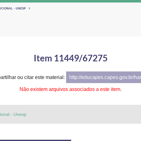
UCIONAL - UNESP
Item 11449/67275
rtilhar ou citar este material:
http://educapes.capes.gov.br/h
Não existem arquivos associados a este item.
cional - Unesp