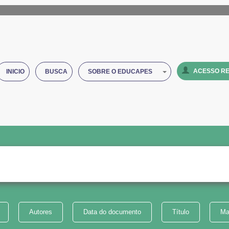
ACESSO RE
INICIO
BUSCA
SOBRE O EDUCAPES
Autores
Data do documento
Título
Ma