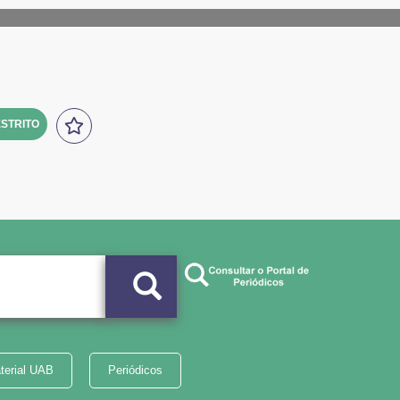
STRITO
terial UAB
Periódicos