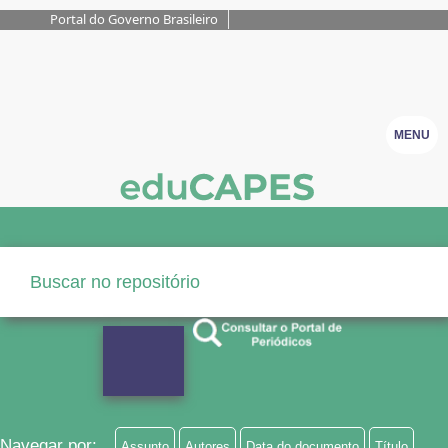
Portal do Governo Brasileiro
MENU
Navegar por:
Assunto
Autores
Data do documento
Título