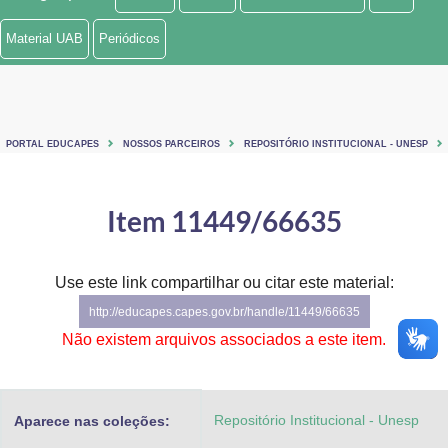
Ministério de Minas e Energia
Material UAB
Periódicos
Ministério da Ciência, Tecnologia, Inovações e Comunicações
Ministério do Meio Ambiente
PORTAL EDUCAPES
NOSSOS PARCEIROS
REPOSITÓRIO INSTITUCIONAL - UNESP
Ministério do Turismo
Ministério do Desenvolvimento Regional
Item 11449/66635
Controladoria-Geral da União
Use este link compartilhar ou citar este material:
Ministério da Mulher, da Família e dos Direitos Humanos
http://educapes.capes.gov.br/handle/11449/66635
Secretaria-Geral
Não existem arquivos associados a este item.
Secretaria de Governo
Repositório Institucional - Unesp
Aparece nas coleções:
Gabinete de Segurança Institucional