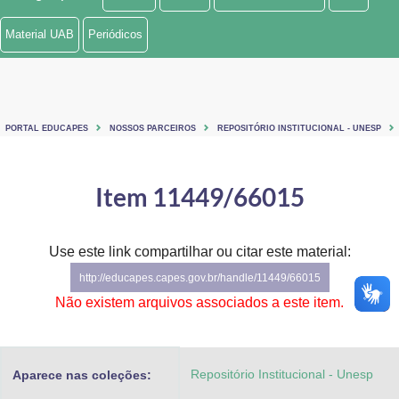
Ministério de Minas e Energia
Material UAB
Periódicos
Ministério da Ciência, Tecnologia, Inovações e Comunicações
Ministério do Meio Ambiente
PORTAL EDUCAPES
NOSSOS PARCEIROS
REPOSITÓRIO INSTITUCIONAL - UNESP
Ministério do Turismo
Ministério do Desenvolvimento Regional
Item 11449/66015
Controladoria-Geral da União
Use este link compartilhar ou citar este material:
Ministério da Mulher, da Família e dos Direitos Humanos
http://educapes.capes.gov.br/handle/11449/66015
Secretaria-Geral
Não existem arquivos associados a este item.
Secretaria de Governo
Repositório Institucional - Unesp
Aparece nas coleções:
Gabinete de Segurança Institucional