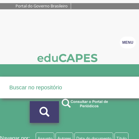
Portal do Governo Brasileiro
MENU
Navegar por:
Assunto
Autores
Data do documento
Título