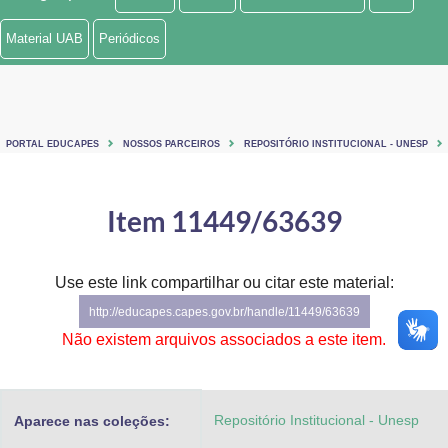
Ministério de Minas e Energia
Material UAB
Periódicos
Ministério da Ciência, Tecnologia, Inovações e Comunicações
Ministério do Meio Ambiente
PORTAL EDUCAPES
NOSSOS PARCEIROS
REPOSITÓRIO INSTITUCIONAL - UNESP
Ministério do Turismo
Ministério do Desenvolvimento Regional
Item 11449/63639
Controladoria-Geral da União
Use este link compartilhar ou citar este material:
Ministério da Mulher, da Família e dos Direitos Humanos
http://educapes.capes.gov.br/handle/11449/63639
Secretaria-Geral
Não existem arquivos associados a este item.
Secretaria de Governo
Repositório Institucional - Unesp
Aparece nas coleções:
Gabinete de Segurança Institucional