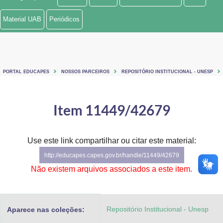
Ministério de Minas e Energia
Material UAB
Periódicos
Ministério da Ciência, Tecnologia, Inovações e Comunicações
Ministério do Meio Ambiente
PORTAL EDUCAPES
NOSSOS PARCEIROS
REPOSITÓRIO INSTITUCIONAL - UNESP
Ministério do Turismo
Ministério do Desenvolvimento Regional
Item 11449/42679
Controladoria-Geral da União
Use este link compartilhar ou citar este material:
Ministério da Mulher, da Família e dos Direitos Humanos
http://educapes.capes.gov.br/handle/11449/42679
Secretaria-Geral
Não existem arquivos associados a este item.
Secretaria de Governo
Repositório Institucional - Unesp
Aparece nas coleções:
Gabinete de Segurança Institucional