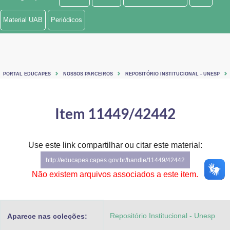
Ministério de Minas e Energia
Material UAB
Periódicos
Ministério da Ciência, Tecnologia, Inovações e Comunicações
Ministério do Meio Ambiente
PORTAL EDUCAPES
NOSSOS PARCEIROS
REPOSITÓRIO INSTITUCIONAL - UNESP
Ministério do Turismo
Ministério do Desenvolvimento Regional
Item 11449/42442
Controladoria-Geral da União
Use este link compartilhar ou citar este material:
Ministério da Mulher, da Família e dos Direitos Humanos
http://educapes.capes.gov.br/handle/11449/42442
Secretaria-Geral
Não existem arquivos associados a este item.
Secretaria de Governo
Repositório Institucional - Unesp
Aparece nas coleções:
Gabinete de Segurança Institucional