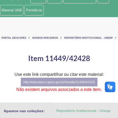
Ministério de Minas e Energia
Material UAB
Periódicos
Ministério da Ciência, Tecnologia, Inovações e Comunicações
Ministério do Meio Ambiente
PORTAL EDUCAPES
NOSSOS PARCEIROS
REPOSITÓRIO INSTITUCIONAL - UNESP
Ministério do Turismo
Ministério do Desenvolvimento Regional
Item 11449/42428
Controladoria-Geral da União
Use este link compartilhar ou citar este material:
Ministério da Mulher, da Família e dos Direitos Humanos
http://educapes.capes.gov.br/handle/11449/42428
Secretaria-Geral
Não existem arquivos associados a este item.
Secretaria de Governo
Repositório Institucional - Unesp
Aparece nas coleções:
Gabinete de Segurança Institucional