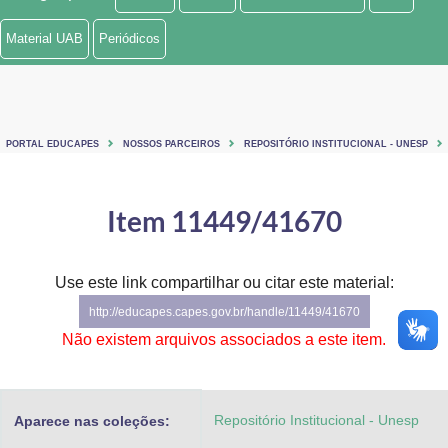
Ministério de Minas e Energia
Material UAB
Periódicos
Ministério da Ciência, Tecnologia, Inovações e Comunicações
Ministério do Meio Ambiente
PORTAL EDUCAPES
NOSSOS PARCEIROS
REPOSITÓRIO INSTITUCIONAL - UNESP
Ministério do Turismo
Ministério do Desenvolvimento Regional
Item 11449/41670
Controladoria-Geral da União
Use este link compartilhar ou citar este material:
Ministério da Mulher, da Família e dos Direitos Humanos
http://educapes.capes.gov.br/handle/11449/41670
Secretaria-Geral
Não existem arquivos associados a este item.
Secretaria de Governo
Repositório Institucional - Unesp
Aparece nas coleções:
Gabinete de Segurança Institucional