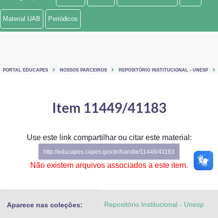
Ministério de Minas e Energia
Material UAB
Periódicos
Ministério da Ciência, Tecnologia, Inovações e Comunicações
Ministério do Meio Ambiente
PORTAL EDUCAPES
NOSSOS PARCEIROS
REPOSITÓRIO INSTITUCIONAL - UNESP
Ministério do Turismo
Ministério do Desenvolvimento Regional
Item 11449/41183
Controladoria-Geral da União
Use este link compartilhar ou citar este material:
Ministério da Mulher, da Família e dos Direitos Humanos
http://educapes.capes.gov.br/handle/11449/41183
Secretaria-Geral
Não existem arquivos associados a este item.
Secretaria de Governo
Repositório Institucional - Unesp
Aparece nas coleções:
Gabinete de Segurança Institucional