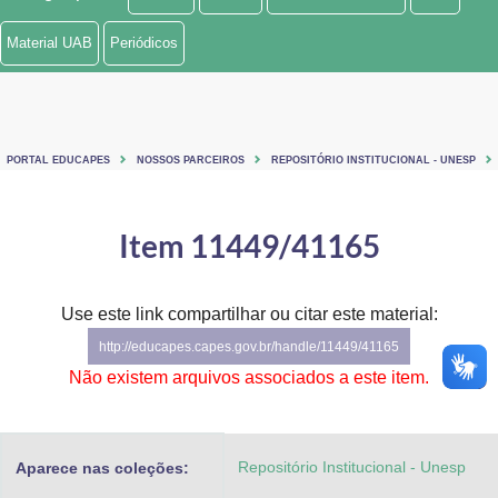
Ministério de Minas e Energia
Material UAB
Periódicos
Ministério da Ciência, Tecnologia, Inovações e Comunicações
Ministério do Meio Ambiente
PORTAL EDUCAPES
NOSSOS PARCEIROS
REPOSITÓRIO INSTITUCIONAL - UNESP
Ministério do Turismo
Ministério do Desenvolvimento Regional
Item 11449/41165
Controladoria-Geral da União
Use este link compartilhar ou citar este material:
Ministério da Mulher, da Família e dos Direitos Humanos
http://educapes.capes.gov.br/handle/11449/41165
Secretaria-Geral
Não existem arquivos associados a este item.
Secretaria de Governo
Repositório Institucional - Unesp
Aparece nas coleções:
Gabinete de Segurança Institucional