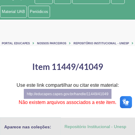
Ministério de Minas e Energia
Material UAB
Periódicos
Ministério da Ciência, Tecnologia, Inovações e Comunicações
Ministério do Meio Ambiente
PORTAL EDUCAPES
NOSSOS PARCEIROS
REPOSITÓRIO INSTITUCIONAL - UNESP
Ministério do Turismo
Ministério do Desenvolvimento Regional
Item 11449/41049
Controladoria-Geral da União
Use este link compartilhar ou citar este material:
Ministério da Mulher, da Família e dos Direitos Humanos
http://educapes.capes.gov.br/handle/11449/41049
Secretaria-Geral
Não existem arquivos associados a este item.
Secretaria de Governo
Repositório Institucional - Unesp
Aparece nas coleções:
Gabinete de Segurança Institucional