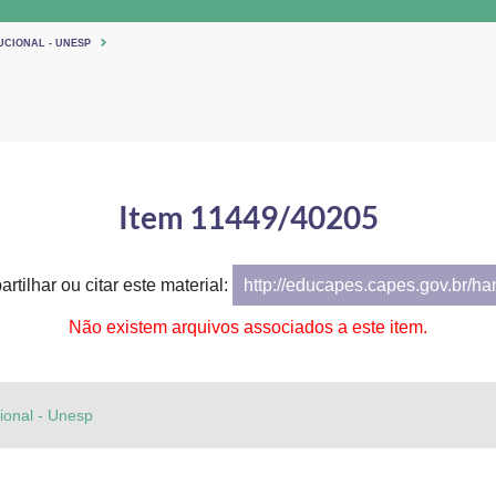
UCIONAL - UNESP
Item 11449/40205
rtilhar ou citar este material:
http://educapes.capes.gov.br/h
Não existem arquivos associados a este item.
cional - Unesp