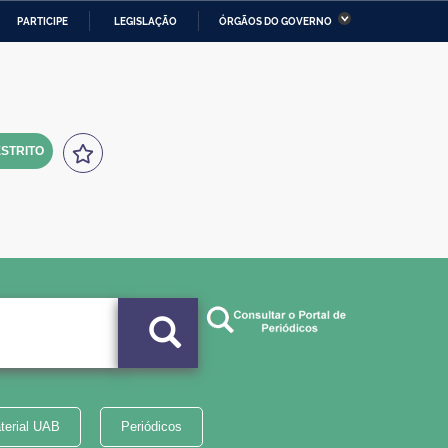
PARTICIPE
LEGISLAÇÃO
ÓRGÃOS DO GOVERNO
stério da Economia
Ministério da Infraestrutura
stério de Minas e Energia
Ministério da Ciência,
Tecnologia, Inovações e
Comunicações
STRITO
tério da Mulher, da Família
Secretaria-Geral
s Direitos Humanos
lto
terial UAB
Periódicos