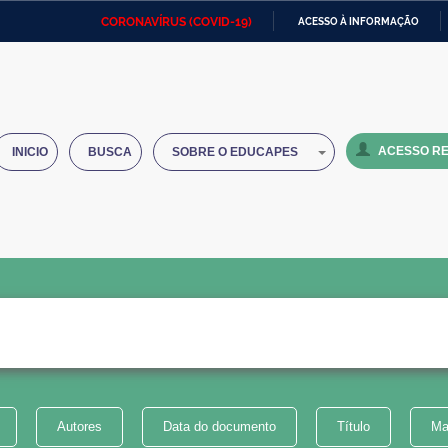
CORONAVÍRUS (COVID-19)
ACESSO À INFORMAÇÃO
Ministério da Defesa
Ministério das Relações
Mini
IR
Exteriores
PARA
O
Ministério da Cidadania
Ministério da Saúde
Mini
CONTEÚDO
ACESSO RE
INICIO
BUSCA
SOBRE O EDUCAPES
Ministério do Desenvolvimento
Controladoria-Geral da União
Minis
Regional
e do
Advocacia-Geral da União
Banco Central do Brasil
Plana
Autores
Data do documento
Título
Ma