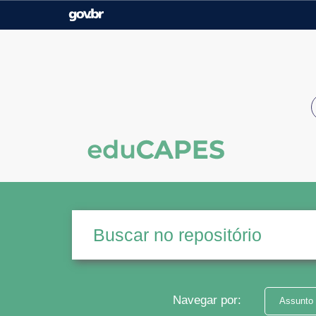
Casa Civil
Ministério da Justiça e
Segurança Pública
Ministério da Agricultura,
Ministério da Educação
Pecuária e Abastecimento
Ministério do Meio Ambiente
Ministério do Turismo
Secretaria de Governo
Gabinete de Segurança
Institucional
Navegar por:
Assunto