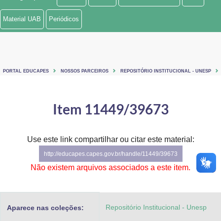
Ministério de Minas e Energia
Material UAB
Periódicos
Ministério da Ciência, Tecnologia, Inovações e Comunicações
Ministério do Meio Ambiente
PORTAL EDUCAPES
NOSSOS PARCEIROS
REPOSITÓRIO INSTITUCIONAL - UNESP
Ministério do Turismo
Ministério do Desenvolvimento Regional
Item 11449/39673
Controladoria-Geral da União
Use este link compartilhar ou citar este material:
Ministério da Mulher, da Família e dos Direitos Humanos
http://educapes.capes.gov.br/handle/11449/39673
Secretaria-Geral
Não existem arquivos associados a este item.
Secretaria de Governo
Repositório Institucional - Unesp
Aparece nas coleções:
Gabinete de Segurança Institucional