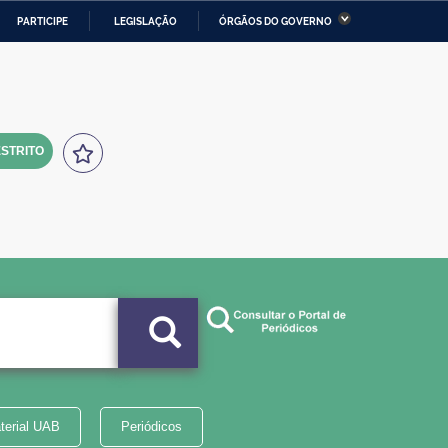
PARTICIPE
LEGISLAÇÃO
ÓRGÃOS DO GOVERNO
stério da Economia
Ministério da Infraestrutura
stério de Minas e Energia
Ministério da Ciência,
Tecnologia, Inovações e
Comunicações
STRITO
tério da Mulher, da Família
Secretaria-Geral
s Direitos Humanos
lto
terial UAB
Periódicos