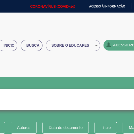
CORONAVÍRUS (COVID-19)
ACESSO À INFORMAÇÃO
Ministério da Defesa
Ministério das Relações
Mini
IR
Exteriores
PARA
O
Ministério da Cidadania
Ministério da Saúde
Mini
CONTEÚDO
ACESSO RE
INICIO
BUSCA
SOBRE O EDUCAPES
Ministério do Desenvolvimento
Controladoria-Geral da União
Minis
Regional
e do
Advocacia-Geral da União
Banco Central do Brasil
Plana
Autores
Data do documento
Título
Ma