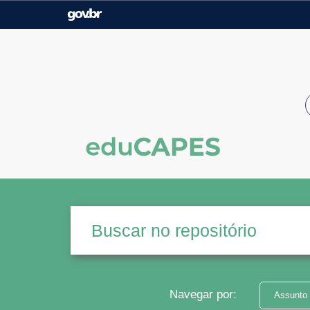
Casa Civil
Ministério da Justiça e
Segurança Pública
Ministério da Agricultura,
Ministério da Educação
Pecuária e Abastecimento
Ministério do Meio Ambiente
Ministério do Turismo
Secretaria de Governo
Gabinete de Segurança
Institucional
Navegar por:
Assunto