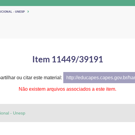
UCIONAL - UNESP
Item 11449/39191
rtilhar ou citar este material:
http://educapes.capes.gov.br/h
Não existem arquivos associados a este item.
cional - Unesp