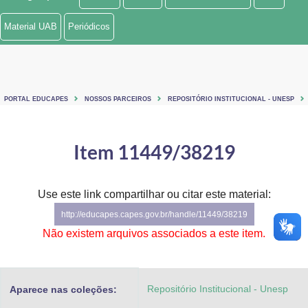
Ministério de Minas e Energia
Material UAB
Periódicos
Ministério da Ciência, Tecnologia, Inovações e Comunicações
Ministério do Meio Ambiente
PORTAL EDUCAPES
NOSSOS PARCEIROS
REPOSITÓRIO INSTITUCIONAL - UNESP
Ministério do Turismo
Ministério do Desenvolvimento Regional
Item 11449/38219
Controladoria-Geral da União
Use este link compartilhar ou citar este material:
Ministério da Mulher, da Família e dos Direitos Humanos
http://educapes.capes.gov.br/handle/11449/38219
Secretaria-Geral
Não existem arquivos associados a este item.
Secretaria de Governo
Repositório Institucional - Unesp
Aparece nas coleções:
Gabinete de Segurança Institucional