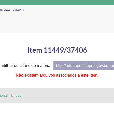
UCIONAL - UNESP
Item 11449/37406
rtilhar ou citar este material:
http://educapes.capes.gov.br/h
Não existem arquivos associados a este item.
cional - Unesp