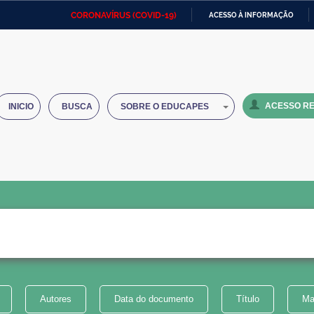
CORONAVÍRUS (COVID-19)
ACESSO À INFORMAÇÃO
Ministério da Defesa
Ministério das Relações
Mini
IR
Exteriores
PARA
O
Ministério da Cidadania
Ministério da Saúde
Mini
CONTEÚDO
ACESSO RE
INICIO
BUSCA
SOBRE O EDUCAPES
Ministério do Desenvolvimento
Controladoria-Geral da União
Minis
Regional
e do
Advocacia-Geral da União
Banco Central do Brasil
Plana
Autores
Data do documento
Título
Ma