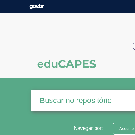
Casa Civil
Ministério da Justiça e
Segurança Pública
Ministério da Agricultura,
Ministério da Educação
Pecuária e Abastecimento
Ministério do Meio Ambiente
Ministério do Turismo
Secretaria de Governo
Gabinete de Segurança
Institucional
Navegar por:
Assunto