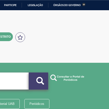
PARTICIPE
LEGISLAÇÃO
ÓRGÃOS DO GOVERNO
stério da Economia
Ministério da Infraestrutura
stério de Minas e Energia
Ministério da Ciência,
Tecnologia, Inovações e
Comunicações
STRITO
tério da Mulher, da Família
Secretaria-Geral
s Direitos Humanos
lto
terial UAB
Periódicos