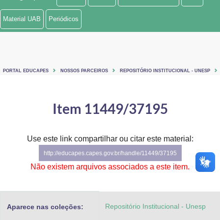
Ministério de Minas e Energia
Material UAB
Periódicos
Ministério da Ciência, Tecnologia, Inovações e Comunicações
Ministério do Meio Ambiente
PORTAL EDUCAPES
NOSSOS PARCEIROS
REPOSITÓRIO INSTITUCIONAL - UNESP
Ministério do Turismo
Ministério do Desenvolvimento Regional
Item 11449/37195
Controladoria-Geral da União
Use este link compartilhar ou citar este material:
Ministério da Mulher, da Família e dos Direitos Humanos
http://educapes.capes.gov.br/handle/11449/37195
Secretaria-Geral
Não existem arquivos associados a este item.
Secretaria de Governo
Repositório Institucional - Unesp
Aparece nas coleções:
Gabinete de Segurança Institucional