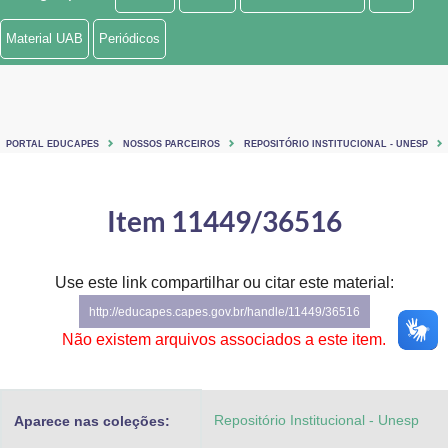
Ministério de Minas e Energia
Material UAB
Periódicos
Ministério da Ciência, Tecnologia, Inovações e Comunicações
Ministério do Meio Ambiente
PORTAL EDUCAPES
NOSSOS PARCEIROS
REPOSITÓRIO INSTITUCIONAL - UNESP
Ministério do Turismo
Ministério do Desenvolvimento Regional
Item 11449/36516
Controladoria-Geral da União
Use este link compartilhar ou citar este material:
Ministério da Mulher, da Família e dos Direitos Humanos
http://educapes.capes.gov.br/handle/11449/36516
Secretaria-Geral
Não existem arquivos associados a este item.
Secretaria de Governo
Repositório Institucional - Unesp
Aparece nas coleções:
Gabinete de Segurança Institucional