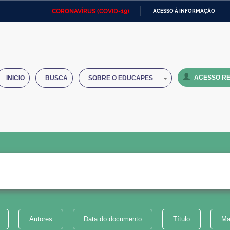
CORONAVÍRUS (COVID-19)
ACESSO À INFORMAÇÃO
Ministério da Defesa
Ministério das Relações
Mini
IR
Exteriores
PARA
O
Ministério da Cidadania
Ministério da Saúde
Mini
CONTEÚDO
ACESSO RE
INICIO
BUSCA
SOBRE O EDUCAPES
Ministério do Desenvolvimento
Controladoria-Geral da União
Minis
Regional
e do
Advocacia-Geral da União
Banco Central do Brasil
Plana
Autores
Data do documento
Título
Ma