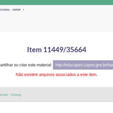
UCIONAL - UNESP
Item 11449/35664
rtilhar ou citar este material:
http://educapes.capes.gov.br/h
Não existem arquivos associados a este item.
cional - Unesp