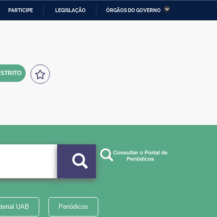
PARTICIPE
LEGISLAÇÃO
ÓRGÃOS DO GOVERNO
stério da Economia
Ministério da Infraestrutura
stério de Minas e Energia
Ministério da Ciência,
Tecnologia, Inovações e
Comunicações
STRITO
tério da Mulher, da Família
Secretaria-Geral
s Direitos Humanos
lto
terial UAB
Periódicos