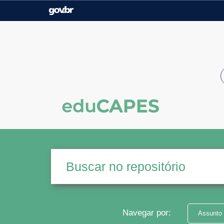
Casa Civil
Ministério da Justiça e
Segurança Pública
Ministério da Agricultura,
Ministério da Educação
Pecuária e Abastecimento
Ministério do Meio Ambiente
Ministério do Turismo
Secretaria de Governo
Gabinete de Segurança
Institucional
Navegar por:
Assunto