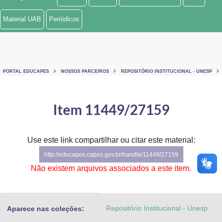
Ministério de Minas e Energia
Material UAB
Periódicos
Ministério da Ciência, Tecnologia, Inovações e Comunicações
Ministério do Meio Ambiente
PORTAL EDUCAPES
NOSSOS PARCEIROS
REPOSITÓRIO INSTITUCIONAL - UNESP
Ministério do Turismo
Ministério do Desenvolvimento Regional
Item 11449/27159
Controladoria-Geral da União
Use este link compartilhar ou citar este material:
Ministério da Mulher, da Família e dos Direitos Humanos
http://educapes.capes.gov.br/handle/11449/27159
Secretaria-Geral
Não existem arquivos associados a este item.
Secretaria de Governo
Repositório Institucional - Unesp
Aparece nas coleções:
Gabinete de Segurança Institucional