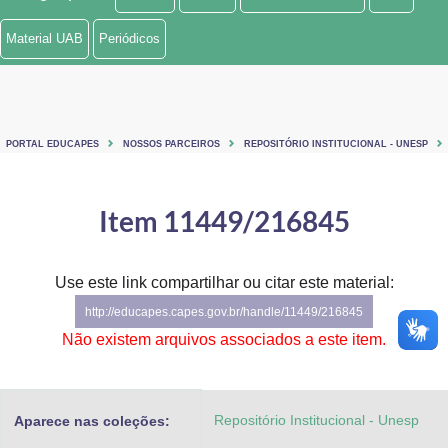
Ministério de Minas e Energia
Material UAB
Periódicos
Ministério da Ciência, Tecnologia, Inovações e Comunicações
Ministério do Meio Ambiente
PORTAL EDUCAPES
NOSSOS PARCEIROS
REPOSITÓRIO INSTITUCIONAL - UNESP
Ministério do Turismo
Ministério do Desenvolvimento Regional
Item 11449/216845
Controladoria-Geral da União
Use este link compartilhar ou citar este material:
Ministério da Mulher, da Família e dos Direitos Humanos
http://educapes.capes.gov.br/handle/11449/216845
Secretaria-Geral
Não existem arquivos associados a este item.
Secretaria de Governo
Repositório Institucional - Unesp
Aparece nas coleções:
Gabinete de Segurança Institucional