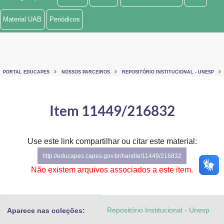
Ministério de Minas e Energia
Material UAB
Periódicos
Ministério da Ciência, Tecnologia, Inovações e Comunicações
Ministério do Meio Ambiente
PORTAL EDUCAPES
NOSSOS PARCEIROS
REPOSITÓRIO INSTITUCIONAL - UNESP
Ministério do Turismo
Ministério do Desenvolvimento Regional
Item 11449/216832
Controladoria-Geral da União
Use este link compartilhar ou citar este material:
Ministério da Mulher, da Família e dos Direitos Humanos
http://educapes.capes.gov.br/handle/11449/216832
Secretaria-Geral
Não existem arquivos associados a este item.
Secretaria de Governo
Repositório Institucional - Unesp
Aparece nas coleções:
Gabinete de Segurança Institucional