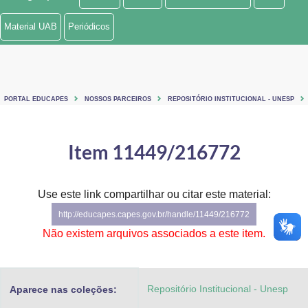
Ministério de Minas e Energia
Material UAB
Periódicos
Ministério da Ciência, Tecnologia, Inovações e Comunicações
Ministério do Meio Ambiente
PORTAL EDUCAPES
NOSSOS PARCEIROS
REPOSITÓRIO INSTITUCIONAL - UNESP
Ministério do Turismo
Ministério do Desenvolvimento Regional
Item 11449/216772
Controladoria-Geral da União
Use este link compartilhar ou citar este material:
Ministério da Mulher, da Família e dos Direitos Humanos
http://educapes.capes.gov.br/handle/11449/216772
Secretaria-Geral
Não existem arquivos associados a este item.
Secretaria de Governo
Repositório Institucional - Unesp
Aparece nas coleções:
Gabinete de Segurança Institucional