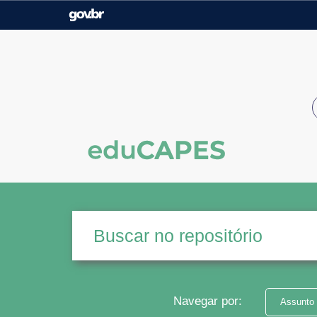
Casa Civil
Ministério da Justiça e
Segurança Pública
Ministério da Agricultura,
Ministério da Educação
Pecuária e Abastecimento
Ministério do Meio Ambiente
Ministério do Turismo
Secretaria de Governo
Gabinete de Segurança
Institucional
Navegar por:
Assunto