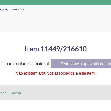
UCIONAL - UNESP
Item 11449/216610
tilhar ou citar este material:
http://educapes.capes.gov.br/h
Não existem arquivos associados a este item.
cional - Unesp