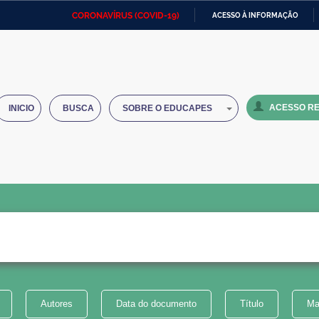
CORONAVÍRUS (COVID-19)
ACESSO À INFORMAÇÃO
Ministério da Defesa
Ministério das Relações
Mini
IR
Exteriores
PARA
O
Ministério da Cidadania
Ministério da Saúde
Mini
CONTEÚDO
ACESSO RE
INICIO
BUSCA
SOBRE O EDUCAPES
Ministério do Desenvolvimento
Controladoria-Geral da União
Minis
Regional
e do
Advocacia-Geral da União
Banco Central do Brasil
Plana
Autores
Data do documento
Título
Ma