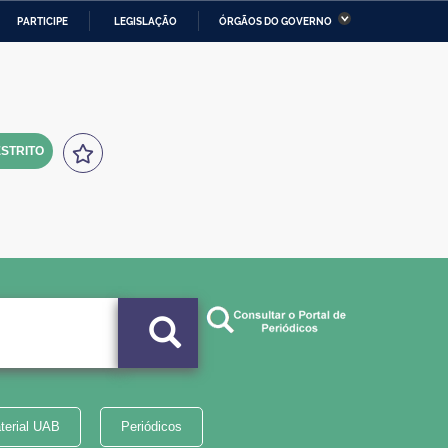
PARTICIPE
LEGISLAÇÃO
ÓRGÃOS DO GOVERNO
stério da Economia
Ministério da Infraestrutura
stério de Minas e Energia
Ministério da Ciência,
Tecnologia, Inovações e
Comunicações
STRITO
tério da Mulher, da Família
Secretaria-Geral
s Direitos Humanos
lto
terial UAB
Periódicos