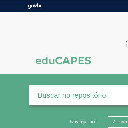
Casa Civil
Ministério da Justiça e
Segurança Pública
Ministério da Agricultura,
Ministério da Educação
Pecuária e Abastecimento
Ministério do Meio Ambiente
Ministério do Turismo
Secretaria de Governo
Gabinete de Segurança
Institucional
Navegar por:
Assunto