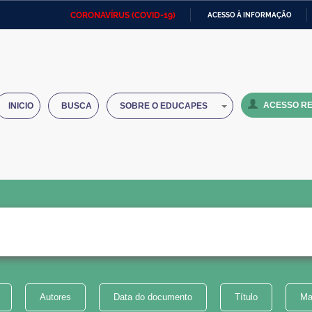
CORONAVÍRUS (COVID-19)
ACESSO À INFORMAÇÃO
Ministério da Defesa
Ministério das Relações
Mini
IR
Exteriores
PARA
O
Ministério da Cidadania
Ministério da Saúde
Mini
CONTEÚDO
ACESSO RE
INICIO
BUSCA
SOBRE O EDUCAPES
Ministério do Desenvolvimento
Controladoria-Geral da União
Minis
Regional
e do
Advocacia-Geral da União
Banco Central do Brasil
Plana
Autores
Data do documento
Título
Ma