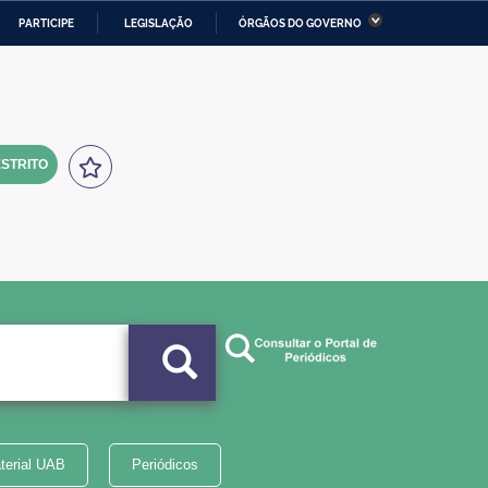
PARTICIPE
LEGISLAÇÃO
ÓRGÃOS DO GOVERNO
stério da Economia
Ministério da Infraestrutura
stério de Minas e Energia
Ministério da Ciência,
Tecnologia, Inovações e
Comunicações
STRITO
tério da Mulher, da Família
Secretaria-Geral
s Direitos Humanos
lto
terial UAB
Periódicos