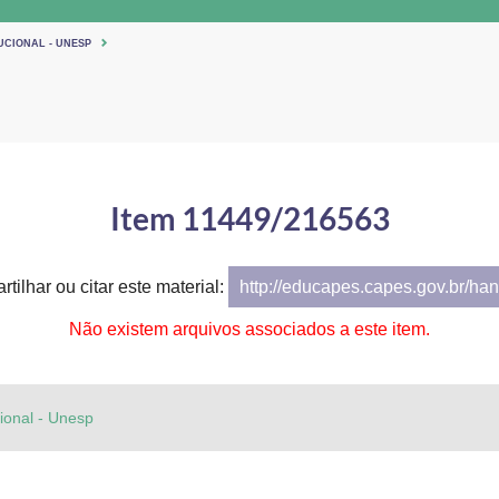
UCIONAL - UNESP
Item 11449/216563
tilhar ou citar este material:
http://educapes.capes.gov.br/h
Não existem arquivos associados a este item.
cional - Unesp