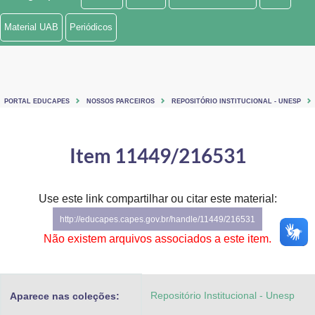
Ministério de Minas e Energia
Material UAB
Periódicos
Ministério da Ciência, Tecnologia, Inovações e Comunicações
Ministério do Meio Ambiente
PORTAL EDUCAPES
NOSSOS PARCEIROS
REPOSITÓRIO INSTITUCIONAL - UNESP
Ministério do Turismo
Ministério do Desenvolvimento Regional
Item 11449/216531
Controladoria-Geral da União
Use este link compartilhar ou citar este material:
Ministério da Mulher, da Família e dos Direitos Humanos
http://educapes.capes.gov.br/handle/11449/216531
Secretaria-Geral
Não existem arquivos associados a este item.
Secretaria de Governo
Repositório Institucional - Unesp
Aparece nas coleções:
Gabinete de Segurança Institucional