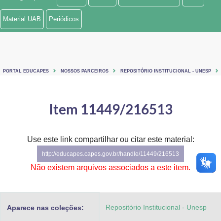
Ministério de Minas e Energia
Material UAB
Periódicos
Ministério da Ciência, Tecnologia, Inovações e Comunicações
Ministério do Meio Ambiente
PORTAL EDUCAPES
NOSSOS PARCEIROS
REPOSITÓRIO INSTITUCIONAL - UNESP
Ministério do Turismo
Ministério do Desenvolvimento Regional
Item 11449/216513
Controladoria-Geral da União
Use este link compartilhar ou citar este material:
Ministério da Mulher, da Família e dos Direitos Humanos
http://educapes.capes.gov.br/handle/11449/216513
Secretaria-Geral
Não existem arquivos associados a este item.
Secretaria de Governo
Repositório Institucional - Unesp
Aparece nas coleções:
Gabinete de Segurança Institucional