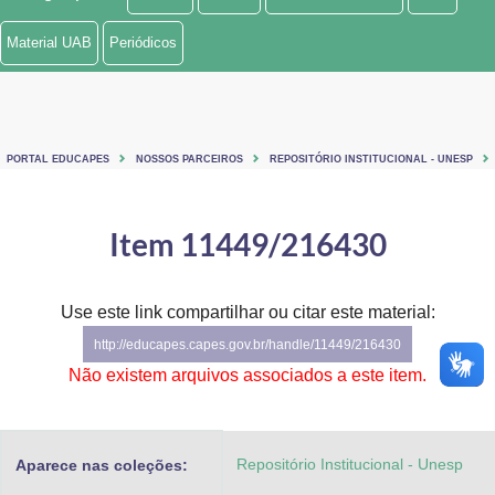
Ministério de Minas e Energia
Material UAB
Periódicos
Ministério da Ciência, Tecnologia, Inovações e Comunicações
Ministério do Meio Ambiente
PORTAL EDUCAPES
NOSSOS PARCEIROS
REPOSITÓRIO INSTITUCIONAL - UNESP
Ministério do Turismo
Ministério do Desenvolvimento Regional
Item 11449/216430
Controladoria-Geral da União
Use este link compartilhar ou citar este material:
Ministério da Mulher, da Família e dos Direitos Humanos
http://educapes.capes.gov.br/handle/11449/216430
Secretaria-Geral
Não existem arquivos associados a este item.
Secretaria de Governo
Repositório Institucional - Unesp
Aparece nas coleções:
Gabinete de Segurança Institucional