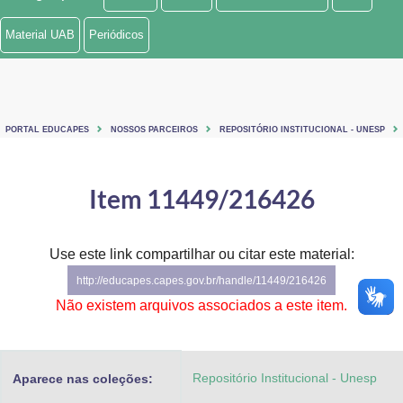
Ministério de Minas e Energia
Material UAB
Periódicos
Ministério da Ciência, Tecnologia, Inovações e Comunicações
Ministério do Meio Ambiente
PORTAL EDUCAPES
NOSSOS PARCEIROS
REPOSITÓRIO INSTITUCIONAL - UNESP
Ministério do Turismo
Ministério do Desenvolvimento Regional
Item 11449/216426
Controladoria-Geral da União
Use este link compartilhar ou citar este material:
Ministério da Mulher, da Família e dos Direitos Humanos
http://educapes.capes.gov.br/handle/11449/216426
Secretaria-Geral
Não existem arquivos associados a este item.
Secretaria de Governo
Repositório Institucional - Unesp
Aparece nas coleções:
Gabinete de Segurança Institucional