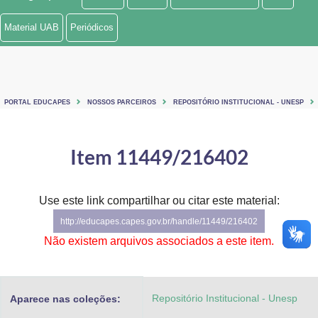
Ministério de Minas e Energia
Material UAB
Periódicos
Ministério da Ciência, Tecnologia, Inovações e Comunicações
Ministério do Meio Ambiente
PORTAL EDUCAPES
NOSSOS PARCEIROS
REPOSITÓRIO INSTITUCIONAL - UNESP
Ministério do Turismo
Ministério do Desenvolvimento Regional
Item 11449/216402
Controladoria-Geral da União
Use este link compartilhar ou citar este material:
Ministério da Mulher, da Família e dos Direitos Humanos
http://educapes.capes.gov.br/handle/11449/216402
Secretaria-Geral
Não existem arquivos associados a este item.
Secretaria de Governo
Repositório Institucional - Unesp
Aparece nas coleções:
Gabinete de Segurança Institucional