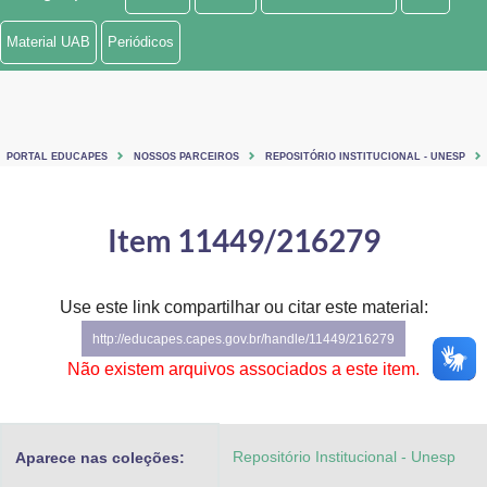
Ministério de Minas e Energia
Material UAB
Periódicos
Ministério da Ciência, Tecnologia, Inovações e Comunicações
Ministério do Meio Ambiente
PORTAL EDUCAPES
NOSSOS PARCEIROS
REPOSITÓRIO INSTITUCIONAL - UNESP
Ministério do Turismo
Ministério do Desenvolvimento Regional
Item 11449/216279
Controladoria-Geral da União
Use este link compartilhar ou citar este material:
Ministério da Mulher, da Família e dos Direitos Humanos
http://educapes.capes.gov.br/handle/11449/216279
Secretaria-Geral
Não existem arquivos associados a este item.
Secretaria de Governo
Repositório Institucional - Unesp
Aparece nas coleções:
Gabinete de Segurança Institucional