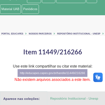
Ministério de Minas e Energia
Material UAB
Periódicos
Ministério da Ciência, Tecnologia, Inovações e Comunicações
Ministério do Meio Ambiente
PORTAL EDUCAPES
NOSSOS PARCEIROS
REPOSITÓRIO INSTITUCIONAL - UNESP
Ministério do Turismo
Ministério do Desenvolvimento Regional
Item 11449/216266
Controladoria-Geral da União
Use este link compartilhar ou citar este material:
Ministério da Mulher, da Família e dos Direitos Humanos
http://educapes.capes.gov.br/handle/11449/216266
Secretaria-Geral
Não existem arquivos associados a este item.
Secretaria de Governo
Repositório Institucional - Unesp
Aparece nas coleções:
Gabinete de Segurança Institucional