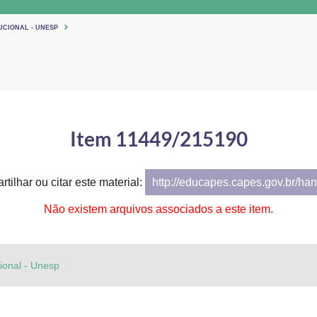
UCIONAL - UNESP
Item 11449/215190
tilhar ou citar este material:
http://educapes.capes.gov.br/h
Não existem arquivos associados a este item.
cional - Unesp