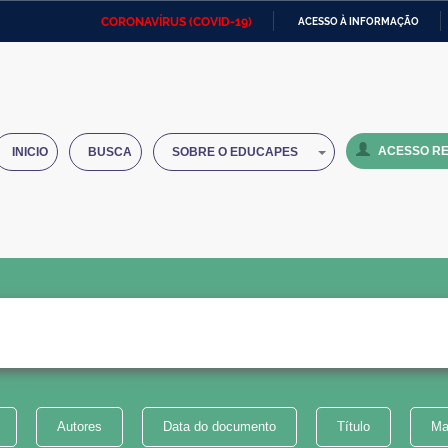
CORONAVÍRUS (COVID-19)
ACESSO À INFORMAÇÃO
Ministério da Defesa
Ministério das Relações
Mini
IR
Exteriores
PARA
O
Ministério da Cidadania
Ministério da Saúde
Mini
CONTEÚDO
ACESSO RE
INICIO
BUSCA
SOBRE O EDUCAPES
Ministério do Desenvolvimento
Controladoria-Geral da União
Minis
Regional
e do
Advocacia-Geral da União
Banco Central do Brasil
Plana
Autores
Data do documento
Título
Ma