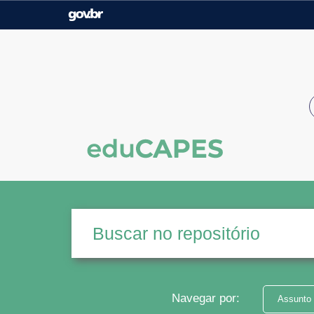
Casa Civil
Ministério da Justiça e
Segurança Pública
Ministério da Agricultura,
Ministério da Educação
Pecuária e Abastecimento
Ministério do Meio Ambiente
Ministério do Turismo
Secretaria de Governo
Gabinete de Segurança
Institucional
Navegar por:
Assunto