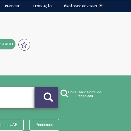
PARTICIPE
LEGISLAÇÃO
ÓRGÃOS DO GOVERNO
stério da Economia
Ministério da Infraestrutura
stério de Minas e Energia
Ministério da Ciência,
Tecnologia, Inovações e
Comunicações
STRITO
tério da Mulher, da Família
Secretaria-Geral
s Direitos Humanos
lto
terial UAB
Periódicos