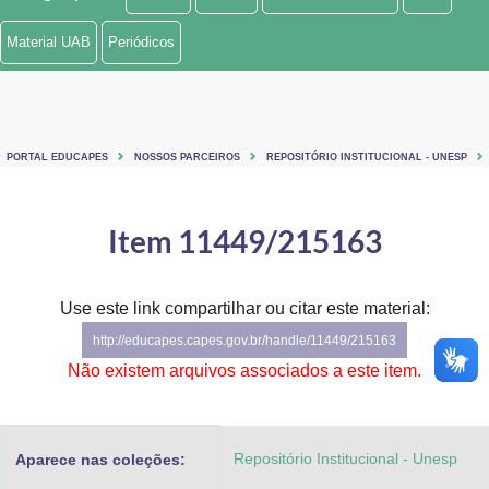
Ministério de Minas e Energia
Material UAB
Periódicos
Ministério da Ciência, Tecnologia, Inovações e Comunicações
Ministério do Meio Ambiente
PORTAL EDUCAPES
NOSSOS PARCEIROS
REPOSITÓRIO INSTITUCIONAL - UNESP
Ministério do Turismo
Ministério do Desenvolvimento Regional
Item 11449/215163
Controladoria-Geral da União
Use este link compartilhar ou citar este material:
Ministério da Mulher, da Família e dos Direitos Humanos
http://educapes.capes.gov.br/handle/11449/215163
Secretaria-Geral
Não existem arquivos associados a este item.
Secretaria de Governo
Repositório Institucional - Unesp
Aparece nas coleções:
Gabinete de Segurança Institucional