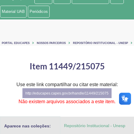
Ministério de Minas e Energia
Material UAB
Periódicos
Ministério da Ciência, Tecnologia, Inovações e Comunicações
Ministério do Meio Ambiente
PORTAL EDUCAPES
NOSSOS PARCEIROS
REPOSITÓRIO INSTITUCIONAL - UNESP
Ministério do Turismo
Ministério do Desenvolvimento Regional
Item 11449/215075
Controladoria-Geral da União
Use este link compartilhar ou citar este material:
Ministério da Mulher, da Família e dos Direitos Humanos
http://educapes.capes.gov.br/handle/11449/215075
Secretaria-Geral
Não existem arquivos associados a este item.
Secretaria de Governo
Repositório Institucional - Unesp
Aparece nas coleções:
Gabinete de Segurança Institucional