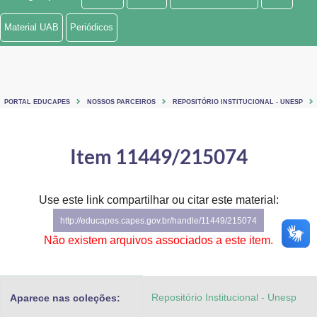
Ministério de Minas e Energia
Material UAB
Periódicos
Ministério da Ciência, Tecnologia, Inovações e Comunicações
Ministério do Meio Ambiente
PORTAL EDUCAPES
NOSSOS PARCEIROS
REPOSITÓRIO INSTITUCIONAL - UNESP
Ministério do Turismo
Ministério do Desenvolvimento Regional
Item 11449/215074
Controladoria-Geral da União
Use este link compartilhar ou citar este material:
Ministério da Mulher, da Família e dos Direitos Humanos
http://educapes.capes.gov.br/handle/11449/215074
Secretaria-Geral
Não existem arquivos associados a este item.
Secretaria de Governo
Repositório Institucional - Unesp
Aparece nas coleções:
Gabinete de Segurança Institucional