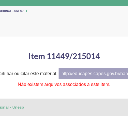
UCIONAL - UNESP
Item 11449/215014
tilhar ou citar este material:
http://educapes.capes.gov.br/h
Não existem arquivos associados a este item.
cional - Unesp