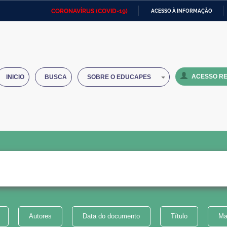
CORONAVÍRUS (COVID-19)
ACESSO À INFORMAÇÃO
Ministério da Defesa
Ministério das Relações
Mini
IR
Exteriores
PARA
O
Ministério da Cidadania
Ministério da Saúde
Mini
CONTEÚDO
ACESSO RE
INICIO
BUSCA
SOBRE O EDUCAPES
Ministério do Desenvolvimento
Controladoria-Geral da União
Minis
Regional
e do
Advocacia-Geral da União
Banco Central do Brasil
Plana
Autores
Data do documento
Título
Ma