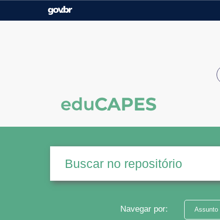
Casa Civil
Ministério da Justiça e
Segurança Pública
Ministério da Agricultura,
Ministério da Educação
Pecuária e Abastecimento
Ministério do Meio Ambiente
Ministério do Turismo
Secretaria de Governo
Gabinete de Segurança
Institucional
Navegar por:
Assunto