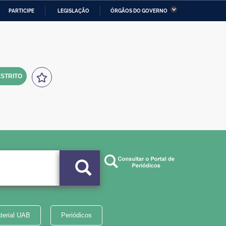
PARTICIPE
LEGISLAÇÃO
ÓRGÃOS DO GOVERNO
stério da Economia
Ministério da Infraestrutura
stério de Minas e Energia
Ministério da Ciência,
Tecnologia, Inovações e
Comunicações
STRITO
tério da Mulher, da Família
Secretaria-Geral
s Direitos Humanos
lto
terial UAB
Periódicos