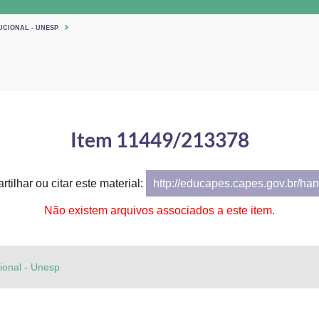
UCIONAL - UNESP
Item 11449/213378
tilhar ou citar este material:
http://educapes.capes.gov.br/h
Não existem arquivos associados a este item.
cional - Unesp