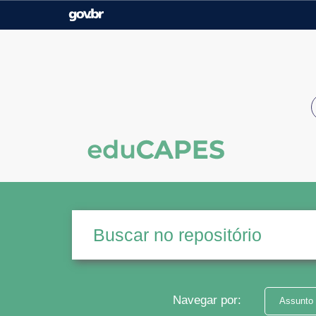
Casa Civil
Ministério da Justiça e
Segurança Pública
Ministério da Agricultura,
Ministério da Educação
Pecuária e Abastecimento
Ministério do Meio Ambiente
Ministério do Turismo
Secretaria de Governo
Gabinete de Segurança
Institucional
Navegar por:
Assunto