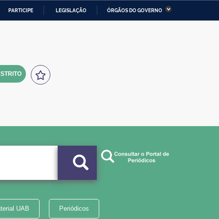
PARTICIPE
LEGISLAÇÃO
ÓRGÃOS DO GOVERNO
stério da Economia
Ministério da Infraestrutura
stério de Minas e Energia
Ministério da Ciência,
Tecnologia, Inovações e
Comunicações
STRITO
tério da Mulher, da Família
Secretaria-Geral
s Direitos Humanos
lto
terial UAB
Periódicos