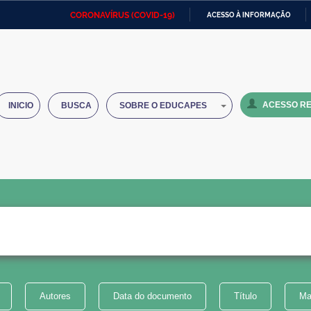
CORONAVÍRUS (COVID-19)
ACESSO À INFORMAÇÃO
Ministério da Defesa
Ministério das Relações
Mini
IR
Exteriores
PARA
O
Ministério da Cidadania
Ministério da Saúde
Mini
CONTEÚDO
ACESSO RE
INICIO
BUSCA
SOBRE O EDUCAPES
Ministério do Desenvolvimento
Controladoria-Geral da União
Minis
Regional
e do
Advocacia-Geral da União
Banco Central do Brasil
Plana
Autores
Data do documento
Título
Ma