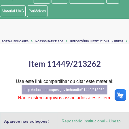
Ministério de Minas e Energia
Material UAB
Periódicos
Ministério da Ciência, Tecnologia, Inovações e Comunicações
Ministério do Meio Ambiente
PORTAL EDUCAPES
NOSSOS PARCEIROS
REPOSITÓRIO INSTITUCIONAL - UNESP
Ministério do Turismo
Ministério do Desenvolvimento Regional
Item 11449/213262
Controladoria-Geral da União
Use este link compartilhar ou citar este material:
Ministério da Mulher, da Família e dos Direitos Humanos
http://educapes.capes.gov.br/handle/11449/213262
Secretaria-Geral
Não existem arquivos associados a este item.
Secretaria de Governo
Repositório Institucional - Unesp
Aparece nas coleções:
Gabinete de Segurança Institucional