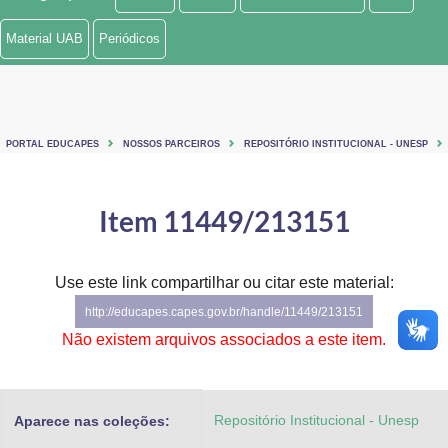
Ministério de Minas e Energia
Material UAB
Periódicos
Ministério da Ciência, Tecnologia, Inovações e Comunicações
Ministério do Meio Ambiente
PORTAL EDUCAPES
NOSSOS PARCEIROS
REPOSITÓRIO INSTITUCIONAL - UNESP
Ministério do Turismo
Ministério do Desenvolvimento Regional
Item 11449/213151
Controladoria-Geral da União
Use este link compartilhar ou citar este material:
Ministério da Mulher, da Família e dos Direitos Humanos
http://educapes.capes.gov.br/handle/11449/213151
Secretaria-Geral
Não existem arquivos associados a este item.
Secretaria de Governo
Repositório Institucional - Unesp
Aparece nas coleções:
Gabinete de Segurança Institucional