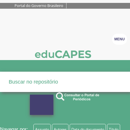
Portal do Governo Brasileiro
MENU
Navegar por:
Assunto
Autores
Data do documento
Título