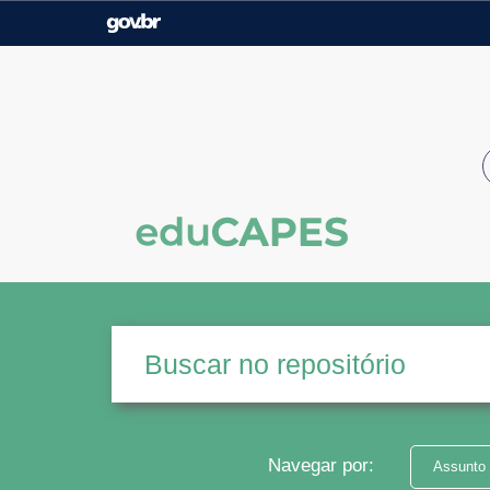
Casa Civil
Ministério da Justiça e
Segurança Pública
Ministério da Agricultura,
Ministério da Educação
Pecuária e Abastecimento
Ministério do Meio Ambiente
Ministério do Turismo
Secretaria de Governo
Gabinete de Segurança
Institucional
Navegar por:
Assunto