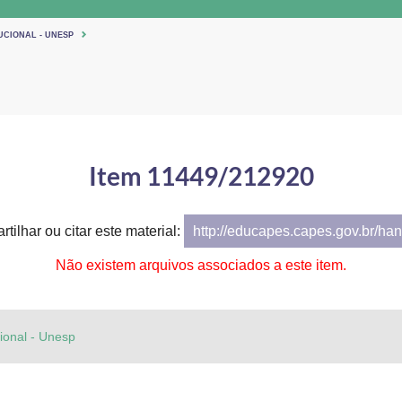
UCIONAL - UNESP
Item 11449/212920
tilhar ou citar este material:
http://educapes.capes.gov.br/h
Não existem arquivos associados a este item.
cional - Unesp