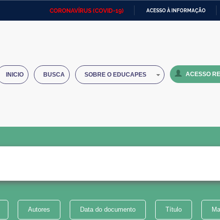
CORONAVÍRUS (COVID-19)
ACESSO À INFORMAÇÃO
Ministério da Defesa
Ministério das Relações
Mini
IR
Exteriores
PARA
O
Ministério da Cidadania
Ministério da Saúde
Mini
CONTEÚDO
ACESSO RE
INICIO
BUSCA
SOBRE O EDUCAPES
Ministério do Desenvolvimento
Controladoria-Geral da União
Minis
Regional
e do
Advocacia-Geral da União
Banco Central do Brasil
Plana
Autores
Data do documento
Título
Ma