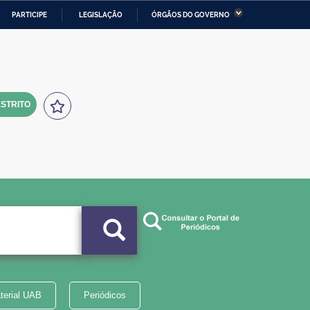
PARTICIPE
LEGISLAÇÃO
ÓRGÃOS DO GOVERNO
stério da Economia
Ministério da Infraestrutura
stério de Minas e Energia
Ministério da Ciência,
Tecnologia, Inovações e
Comunicações
STRITO
tério da Mulher, da Família
Secretaria-Geral
s Direitos Humanos
lto
terial UAB
Periódicos