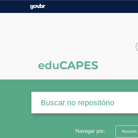
Casa Civil
Ministério da Justiça e
Segurança Pública
Ministério da Agricultura,
Ministério da Educação
Pecuária e Abastecimento
Ministério do Meio Ambiente
Ministério do Turismo
Secretaria de Governo
Gabinete de Segurança
Institucional
Navegar por:
Assunto