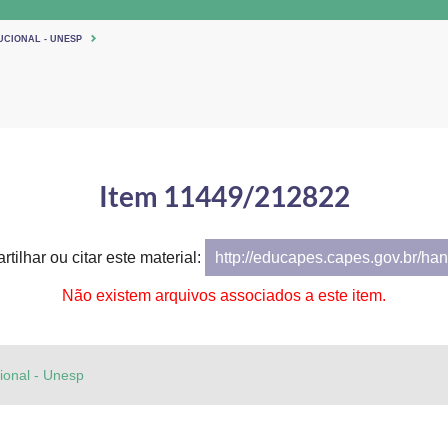
UCIONAL - UNESP
Item 11449/212822
tilhar ou citar este material:
http://educapes.capes.gov.br/h
Não existem arquivos associados a este item.
cional - Unesp