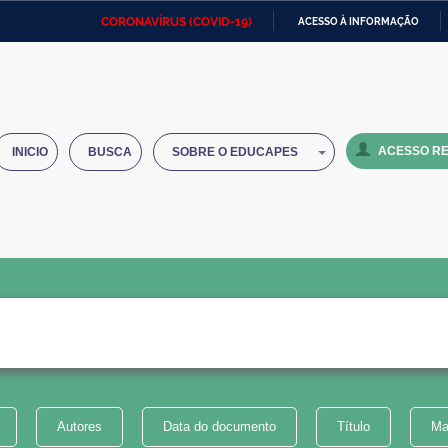
CORONAVÍRUS (COVID-19)
ACESSO À INFORMAÇÃO
Ministério da Defesa
Ministério das Relações
Mini
IR
Exteriores
PARA
O
Ministério da Cidadania
Ministério da Saúde
Mini
CONTEÚDO
ACESSO RE
INICIO
BUSCA
SOBRE O EDUCAPES
Ministério do Desenvolvimento
Controladoria-Geral da União
Minis
Regional
e do
Advocacia-Geral da União
Banco Central do Brasil
Plana
Autores
Data do documento
Título
Ma