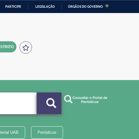
PARTICIPE
LEGISLAÇÃO
ÓRGÃOS DO GOVERNO
stério da Economia
Ministério da Infraestrutura
stério de Minas e Energia
Ministério da Ciência,
Tecnologia, Inovações e
Comunicações
STRITO
tério da Mulher, da Família
Secretaria-Geral
s Direitos Humanos
lto
terial UAB
Periódicos