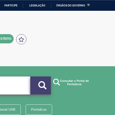
PARTICIPE
LEGISLAÇÃO
ÓRGÃOS DO GOVERNO
stério da Economia
Ministério da Infraestrutura
stério de Minas e Energia
Ministério da Ciência,
Tecnologia, Inovações e
Comunicações
STRITO
tério da Mulher, da Família
Secretaria-Geral
s Direitos Humanos
lto
terial UAB
Periódicos