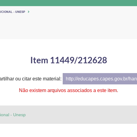
UCIONAL - UNESP
Item 11449/212628
tilhar ou citar este material:
http://educapes.capes.gov.br/h
Não existem arquivos associados a este item.
cional - Unesp