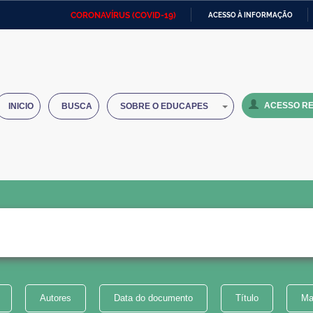
CORONAVÍRUS (COVID-19)
ACESSO À INFORMAÇÃO
Ministério da Defesa
Ministério das Relações
Mini
IR
Exteriores
PARA
O
Ministério da Cidadania
Ministério da Saúde
Mini
CONTEÚDO
ACESSO RE
INICIO
BUSCA
SOBRE O EDUCAPES
Ministério do Desenvolvimento
Controladoria-Geral da União
Minis
Regional
e do
Advocacia-Geral da União
Banco Central do Brasil
Plana
Autores
Data do documento
Título
Ma