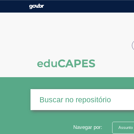
Casa Civil
Ministério da Justiça e
Segurança Pública
Ministério da Agricultura,
Ministério da Educação
Pecuária e Abastecimento
Ministério do Meio Ambiente
Ministério do Turismo
Secretaria de Governo
Gabinete de Segurança
Institucional
Navegar por:
Assunto