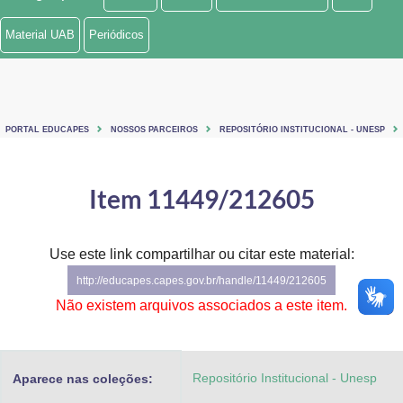
Ministério de Minas e Energia
Material UAB
Periódicos
Ministério da Ciência, Tecnologia, Inovações e Comunicações
Ministério do Meio Ambiente
PORTAL EDUCAPES
NOSSOS PARCEIROS
REPOSITÓRIO INSTITUCIONAL - UNESP
Ministério do Turismo
Ministério do Desenvolvimento Regional
Item 11449/212605
Controladoria-Geral da União
Use este link compartilhar ou citar este material:
Ministério da Mulher, da Família e dos Direitos Humanos
http://educapes.capes.gov.br/handle/11449/212605
Secretaria-Geral
Não existem arquivos associados a este item.
Secretaria de Governo
Repositório Institucional - Unesp
Aparece nas coleções:
Gabinete de Segurança Institucional