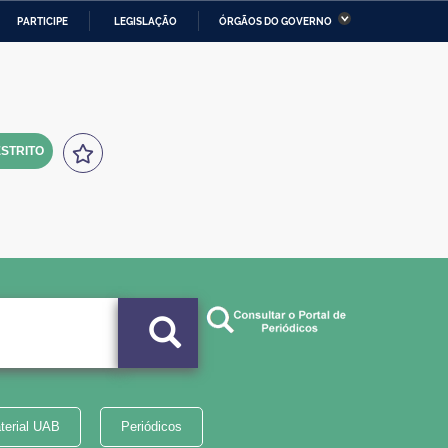
PARTICIPE
LEGISLAÇÃO
ÓRGÃOS DO GOVERNO
stério da Economia
Ministério da Infraestrutura
stério de Minas e Energia
Ministério da Ciência,
Tecnologia, Inovações e
Comunicações
STRITO
tério da Mulher, da Família
Secretaria-Geral
s Direitos Humanos
lto
terial UAB
Periódicos