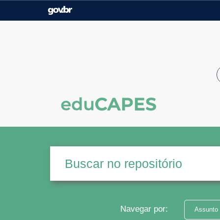
Casa Civil
Ministério da Justiça e
Segurança Pública
Ministério da Agricultura,
Ministério da Educação
Pecuária e Abastecimento
Ministério do Meio Ambiente
Ministério do Turismo
Secretaria de Governo
Gabinete de Segurança
Institucional
Navegar por:
Assunto