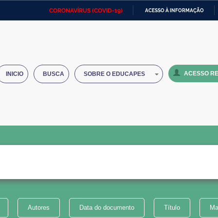
CORONAVÍRUS (COVID-19)
ACESSO À INFORMAÇÃO
Ministério da Defesa
Ministério das Relações
Mini
IR
Exteriores
PARA
O
Ministério da Cidadania
Ministério da Saúde
Mini
CONTEÚDO
ACESSO RE
INICIO
BUSCA
SOBRE O EDUCAPES
Ministério do Desenvolvimento
Controladoria-Geral da União
Minis
Regional
e do
Advocacia-Geral da União
Banco Central do Brasil
Plana
Autores
Data do documento
Título
Ma