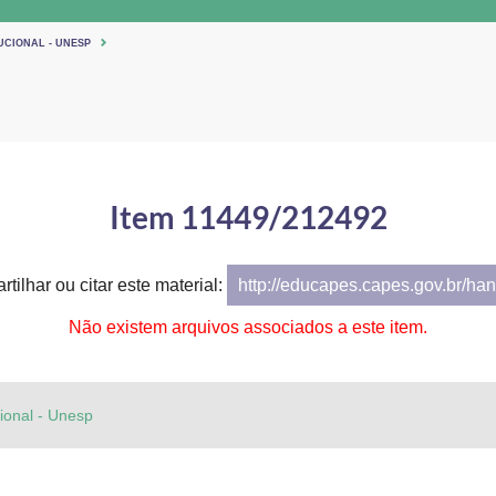
UCIONAL - UNESP
Item 11449/212492
tilhar ou citar este material:
http://educapes.capes.gov.br/h
Não existem arquivos associados a este item.
cional - Unesp